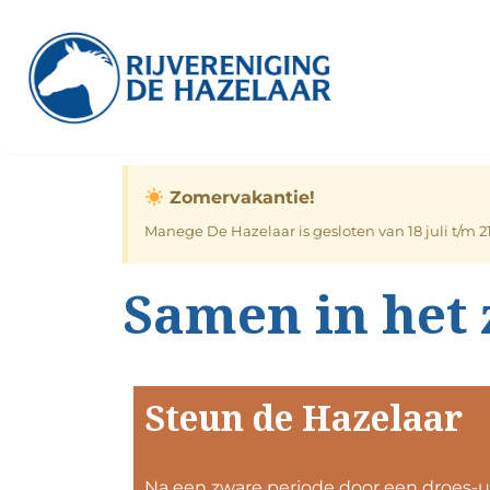
Ga
naar
de
inhoud
Zomervakantie!
Manege De Hazelaar is gesloten van 18 juli t/m 
Samen in het 
Steun de Hazelaar
Na een zware periode door een droes-u