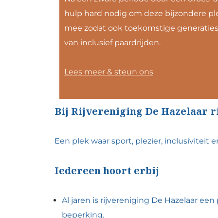
hulp hard nodig om deze bijzondere pl
mee zodat ook toekomstige generaties
van inclusief paardrijden.
Lees meer & steun ons
Bij Rijvereniging De Hazelaar 
Een plek waar sport, plezier, inclusiviteit
Iedereen hoort erbij
Al jaren is rijvereniging De Hazelaar e
beperking.