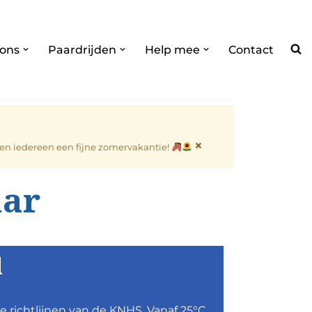
 ons
Paardrijden
Help mee
Contact
×
nsen iedereen een fijne zomervakantie!
aar
l
e richtlijnen van de KNHS. Vanaf 25°C