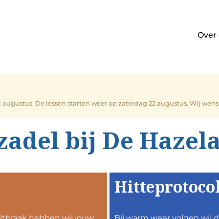
Over
21 augustus. De lessen starten weer op zaterdag 22 augustus. Wij we
zadel bij De Hazel
Hitteprotoco
itbraak hebben wij jouw
Bij warm weer volgen wij d