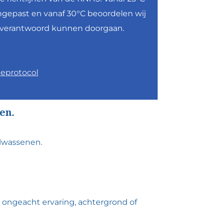
gepast en vanaf 30°C beoordelen wij
n verantwoord kunnen doorgaan.
teprotocol
en.
volwassenen.
n ongeacht ervaring, achtergrond of