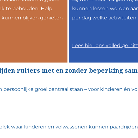
ek te behouden. Help
kunnen lessen worden aan
 kunnen blijven genieten
per dag welke activiteite
Lees hier ons volledige hit
rijden ruiters met en zonder beperking sam
 en persoonlijke groei centraal staan – voor kinderen én 
en plek waar kinderen en volwassenen kunnen paardrijde