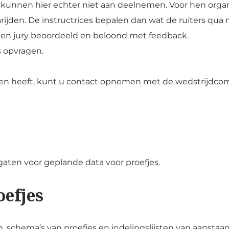
n kunnen hier echter niet aan deelnemen. Voor hen organ
jden. De instructrices bepalen dan wat de ruiters qua 
een jury beoordeeld en beloond met feedback.
s opvragen.
ken heeft, kunt u contact opnemen met de wedstrijdcom
gaten voor geplande data voor proefjes.
oefjes
, schema’s van proefjes en indelingslijsten van aanstaa