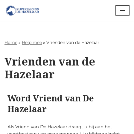
Ga
naar
de
inhoud
Home
»
Help mee
»
Vrienden van de Hazelaar
Vrienden van de
Hazelaar
Word Vriend van De
Hazelaar
Als Vriend van De Hazelaar draagt u bij aan het
voortbestaan van onze manege. Uw bijdrage helpt