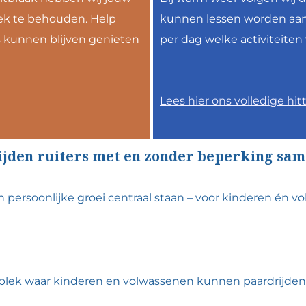
ek te behouden. Help
kunnen lessen worden aan
 kunnen blijven genieten
per dag welke activiteite
Lees hier ons volledige hit
rijden ruiters met en zonder beperking sam
 en persoonlijke groei centraal staan – voor kinderen én 
en plek waar kinderen en volwassenen kunnen paardrijde