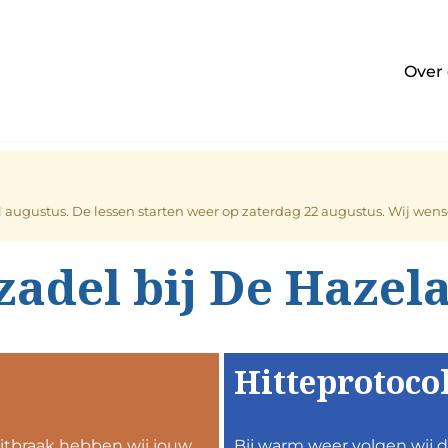
Over
21 augustus. De lessen starten weer op zaterdag 22 augustus. Wij we
zadel bij De Hazel
Hitteprotoco
itbraak hebben wij jouw
Bij warm weer volgen wij d