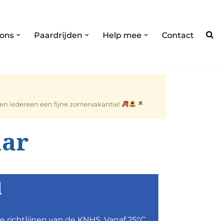
 ons
Paardrijden
Help mee
Contact
×
nsen iedereen een fijne zomervakantie!
aar
l
e richtlijnen van de KNHS. Vanaf 25°C