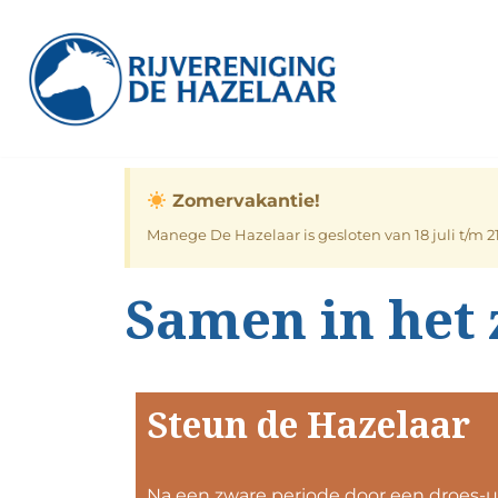
Ga
naar
de
inhoud
Zomervakantie!
Manege De Hazelaar is gesloten van 18 juli t/m 
Samen in het 
Steun de Hazelaar
Na een zware periode door een droes-u