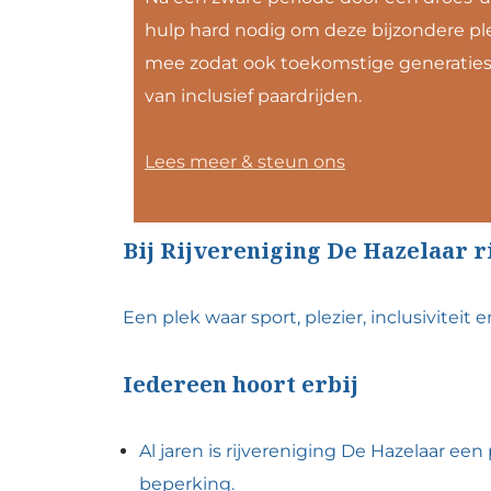
hulp hard nodig om deze bijzondere pl
mee zodat ook toekomstige generaties
van inclusief paardrijden.
Lees meer & steun ons
Bij Rijvereniging De Hazelaar 
Een plek waar sport, plezier, inclusiviteit
Iedereen hoort erbij
Al jaren is rijvereniging De Hazelaar e
beperking.