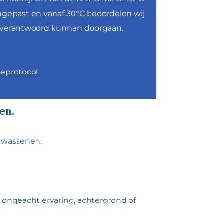
gepast en vanaf 30°C beoordelen wij
n verantwoord kunnen doorgaan.
teprotocol
en.
volwassenen.
n ongeacht ervaring, achtergrond of