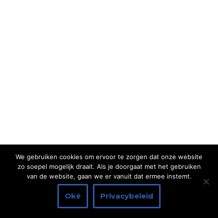
We gebruiken cookies om ervoor te zorgen dat onze website
zo soepel mogelijk draait. Als je doorgaat met het gebruiken
van de website, gaan we er vanuit dat ermee instemt.
Disclaimer
|
Privacybeleid
Oké
Privacybeleid
Neve
| Mogelijk gemaakt door
WordPress